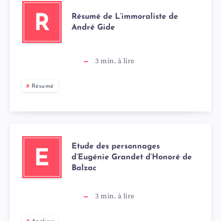
Résumé de L’immoraliste de
R
André Gide
3
min. à lire
Résumé
Etude des personnages
E
d’Eugénie Grandet d’Honoré de
Balzac
3
min. à lire