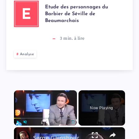
Etude des personnages du
E
Barbier de Séville de
Beaumarchais
3
min. à lire
Analyse
×
Now Playing
×
Play
Unmute
Fullscreen
Serge Gainsbourg - hommage - le chanteur - 1991