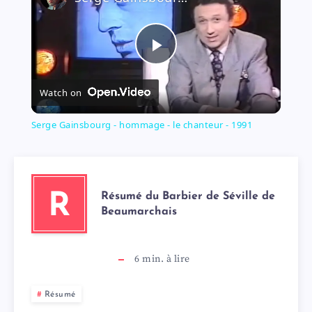
P
Watch on
l
Serge Gainsbourg - hommage - le chanteur - 1991
a
y
Résumé du Barbier de Séville de
R
Beaumarchais
V
6
min. à lire
i
Résumé