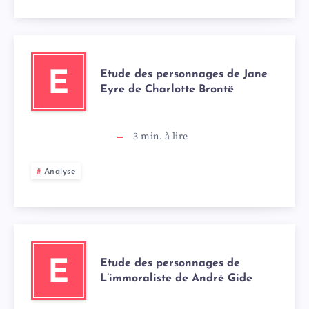
d
e
Etude des personnages de Jane
E
o
Eyre de Charlotte Brontë
3
min. à lire
Analyse
Etude des personnages de
E
L’immoraliste de André Gide