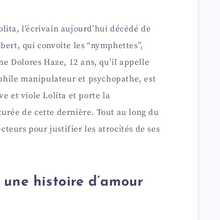
y
ita, l’écrivain aujourd’hui décédé de
V
bert, qui convoite les “nymphettes”,
i
une Dolores Haze, 12 ans, qu’il appelle
hile manipulateur et psychopathe, est
d
e et viole Lolita et porte la
urée de cette dernière. Tout au long du
e
ecteurs pour justifier les atrocités de ses
o
 une histoire d’amour