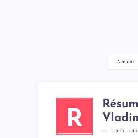
Accueil
Résum
R
Vladi
4
min. à lir