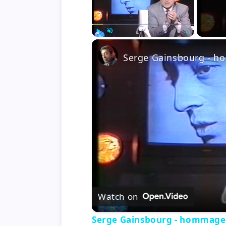
Play
Unmute
Fullscreen
Serge Gainsbourg - ho
Watch on
Serge Gainsbourg - hommage -