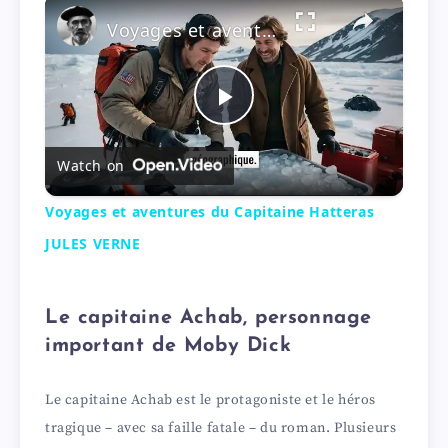
×
Voyages et aventures du Capitaine Hatteras JULES VERNE
P
Watch on
l
Voyages et aventures du Capitaine Hatteras
a
JULES VERNE
y
Le capitaine Achab, personnage
important de Moby Dick
V
Le capitaine Achab est le protagoniste et le héros
i
tragique – avec sa faille fatale – du roman. Plusieurs