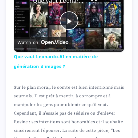
Que vaut Leonardo.AI en matière de génération d'images ?
P
Watch on
l
Que vaut Leonardo.AI en matière de
a
génération d'images ?
y
Sur le plan moral, le comte est bien intentionné mais
sournois. Il est prêt à mentir, à corrompre et à
V
manipuler les gens pour obtenir ce qu’il veut.
Cependant, il n’essaie pas de séduire ou d’enlever
i
Rosine : ses intentions sont honorables et il souhaite
sincèrement l’épouser. La suite de cette pièce, “Les