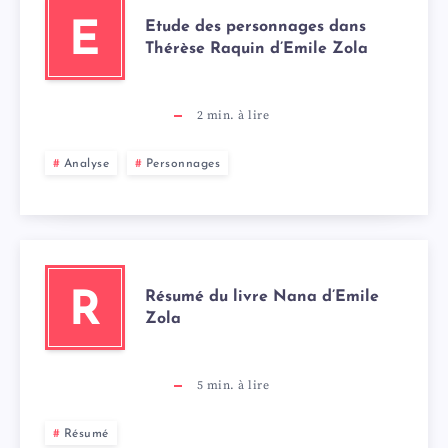
Etude des personnages dans
E
Thérèse Raquin d’Emile Zola
2
min. à lire
Analyse
Personnages
Résumé du livre Nana d’Emile
R
Zola
5
min. à lire
Résumé