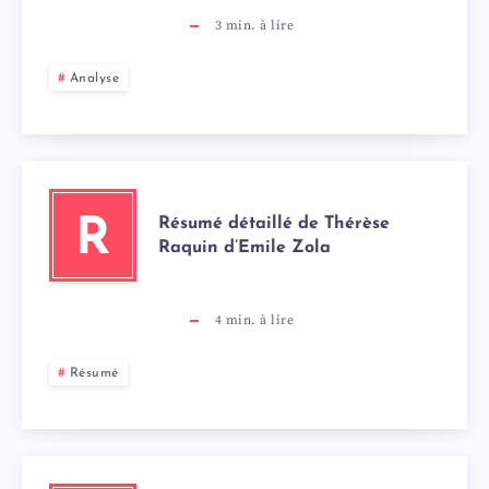
3
min. à lire
Analyse
Résumé détaillé de Thérèse
R
Raquin d’Emile Zola
4
min. à lire
Résumé