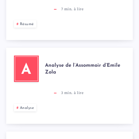
7
min. à lire
Résumé
Analyse de l’Assommoir d’Emile
A
Zola
3
min. à lire
Analyse