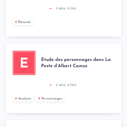
3
min. à lire
Résumé
Etude des personnages dans La
E
Peste d’Albert Camus
2
min. à lire
Analyse
Personnages