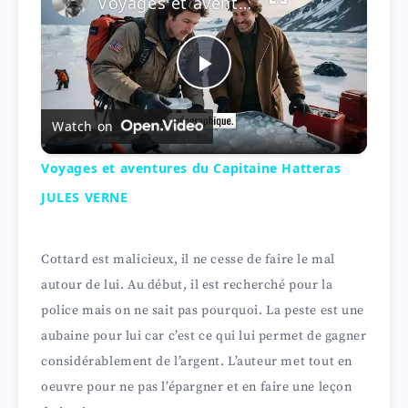
Voyages et aventures du Capitaine Hatteras JULES VERNE
P
Watch on
l
Voyages et aventures du Capitaine Hatteras
a
JULES VERNE
y
Cottard est malicieux, il ne cesse de faire le mal
autour de lui. Au début, il est recherché pour la
V
police mais on ne sait pas pourquoi. La peste est une
aubaine pour lui car c’est ce qui lui permet de gagner
i
considérablement de l’argent. L’auteur met tout en
oeuvre pour ne pas l’épargner et en faire une leçon