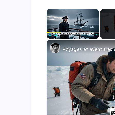
×
Play
Unmute
Fullscreen