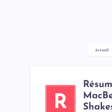
Accueil
Résumé
MacBe
R
Shake