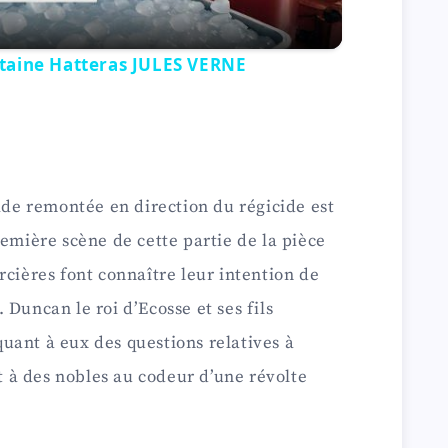
a
taine Hatteras JULES VERNE
y
V
i
pide remontée en direction du régicide est
remière scène de cette partie de la pièce
d
rcières font connaître leur intention de
Duncan le roi d’Ecosse et ses fils
e
uant à eux des questions relatives à
nt à des nobles au codeur d’une révolte
o