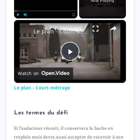
Now Playing
×
Play
Unmute
Fullscreen
Le plan - Court-métrage
P
Watch on
l
Le plan - Court-métrage
a
Les termes du défi
y
Si l’audacieux réussit, il conservera la hache en
V
trophée mais devra aussi accepter de recevoir à son