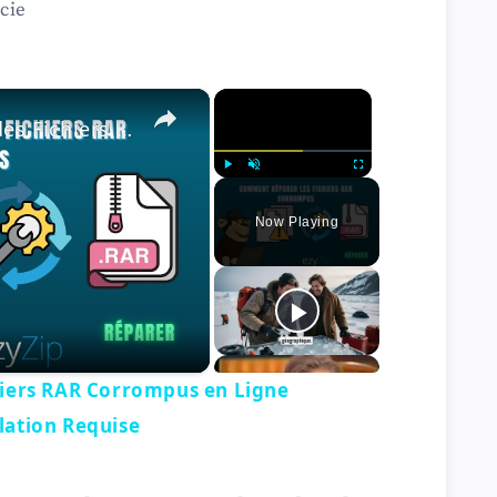
cie
×
×
ement | Aucune Installation Requise
Play
Unmute
Fullscreen
Now Playing
iers RAR Corrompus en Ligne
lation Requise