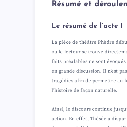
Résumé et déroule
V
i
Le résumé de l’acte I
d
La pièce de théâtre Phèdre début
ou le lecteur se trouve directeme
e
faits préalables ne sont évoqué
en grande discussion. Il n’est pa
o
tragédies afin de permettre au 
l’histoire de façon naturelle.
Ainsi, le discours continue jusq
action. En effet, Thésée a dispar