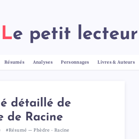
Le petit lecteur
Résumés
Analyses
Personnages
Livres & Auteurs
 détaillé de
e de Racine
e
#Résumé
—
Phèdre
-
Racine