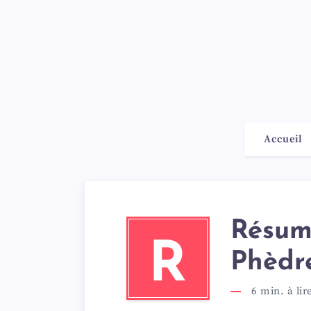
Accueil
Résumé
R
Phèdr
6
min. à lir