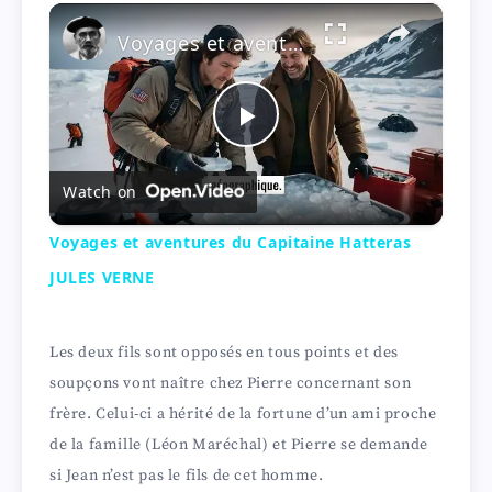
×
Play
Unmute
Fullscreen
Voyages et aventures du Capitaine Hatteras JULES VERNE
P
Watch on
l
Voyages et aventures du Capitaine Hatteras
a
JULES VERNE
y
Les deux fils sont opposés en tous points et des
soupçons vont naître chez Pierre concernant son
V
frère. Celui-ci a hérité de la fortune d’un ami proche
de la famille (Léon Maréchal) et Pierre se demande
i
si Jean n’est pas le fils de cet homme.