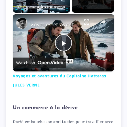
×
Play
Unmute
Fullscreen
Voyages et aventures du Capitaine Hatteras JULES VERNE
P
Watch on
l
Voyages et aventures du Capitaine Hatteras
a
JULES VERNE
y
Un commerce à la dérive
V
David embauche son ami Lucien pour travailler avec