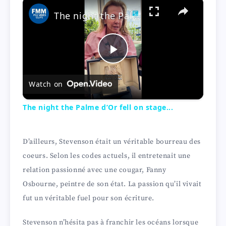
×
The night the Palme d’Or fell on stage...
P
Watch on
l
The night the Palme d’Or fell on stage...
a
D’ailleurs, Stevenson était un véritable bourreau des
y
coeurs. Selon les codes actuels, il entretenait une
relation passionné avec une cougar, Fanny
V
Osbourne, peintre de son état. La passion qu’il vivait
fut un véritable fuel pour son écriture.
i
Stevenson n’hésita pas à franchir les océans lorsque