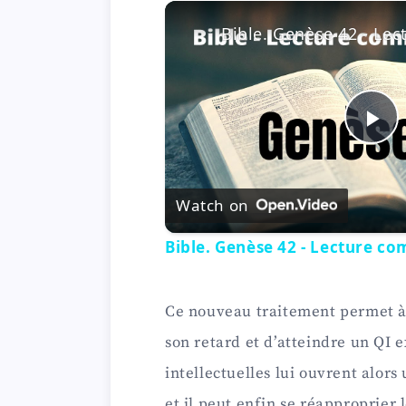
P
l
Watch on
Bible. Genèse 42 - Lecture co
a
y
Ce nouveau traitement permet à
son retard et d’atteindre un QI 
V
intellectuelles lui ouvrent alo
et il peut enfin se réapproprier