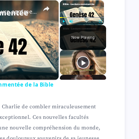
×
×
Bible. Genèse 42 - Lecture commentée de la Bible
Play
Unmute
Fullscreen
Now Playing
mmentée de la Bible
 Charlie de combler miraculeusement
exceptionnel. Ces nouvelles facultés
rs une nouvelle compréhension du monde,
 les douloureux souvenirs de sa jeunesse.