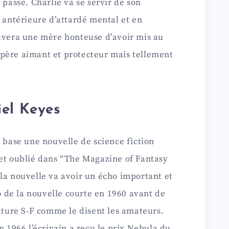
 passé. Charlie va se servir de son
e antérieure d’attardé mental et en
ouvera une mère honteuse d’avoir mis au
père aimant et protecteur mais tellement
iel Keyes
a base une nouvelle de science fiction
 et oublié dans “The Magazine of Fantasy
la nouvelle va avoir un écho important et
de la nouvelle courte en 1960 avant de
rature S-F comme le disent les amateurs.
n 1966 l’écrivain a reçu le prix Nebula du