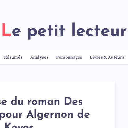
Le petit lecteur
Résumés
Analyses
Personnages
Livres & Auteurs
se du roman Des
 pour Algernon de
l Keyes