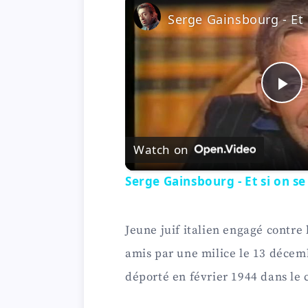
P
l
Watch on
Serge Gainsbourg - Et si on se 
a
y
Jeune juif italien engagé contre 
amis par une milice le 13 décembr
V
déporté en février 1944 dans le