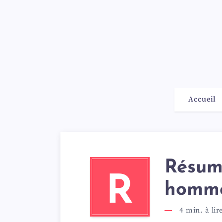
Accueil
Résumé
R
homme
4
min. à lir