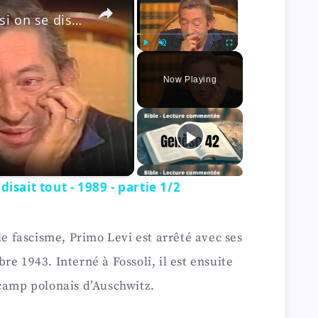
Serge Gainsbourg - Et si on se disait tout - 1989 - partie 1/2
Play
Unmute
Fullscreen
Now Playing
disait tout - 1989 - partie 1/2
le fascisme, Primo Levi est arrêté avec ses
e 1943. Interné à Fossoli, il est ensuite
 camp polonais d’Auschwitz.