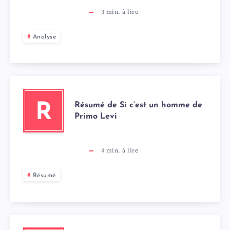
3
min. à lire
Analyse
Résumé de Si c’est un homme de
R
Primo Levi
4
min. à lire
Résumé