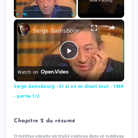
Now Playing
×
Play
Unmute
Fullscreen
Serge Gainsbourg - Et si on se disait tout - 1989 - partie 1/2
P
Watch on
l
Serge Gainsbourg - Et si on se disait tout - 1989
a
- partie 1/2
y
Chapitre 2 du résumé
V
Il restitue ensuite un traité contenu dans ce tombeau