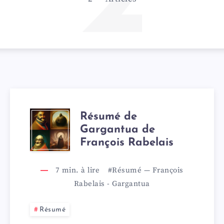
2
Résumé de
Gargantua de
François Rabelais
7
min. à lire
#Résumé
—
François
Rabelais
-
Gargantua
Résumé