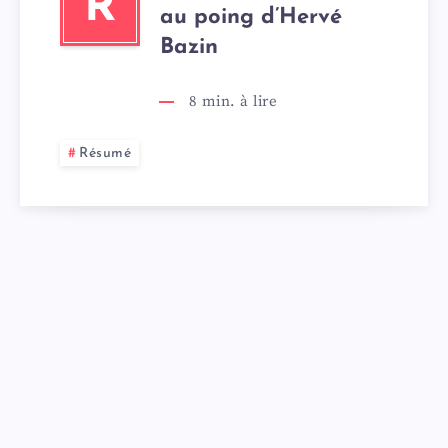
R
au poing d’Hervé
Bazin
8
min. à lire
Résumé