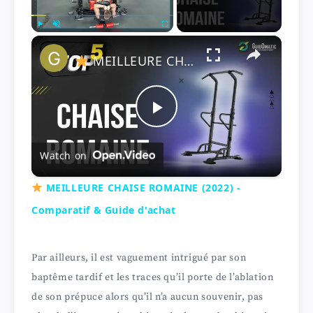
×
Play
Unmute
Fullscreen
MEILLEURE CHAISE ROMAINE (2022) - Comparatif & Guide d'achat
P
Watch on
l
MEILLEURE CHAISE ROMAINE (2022) -
a
Comparatif & Guide d'achat
y
Par ailleurs, il est vaguement intrigué par son
baptême tardif et les traces qu’il porte de l’ablation
V
de son prépuce alors qu’il n’a aucun souvenir, pas