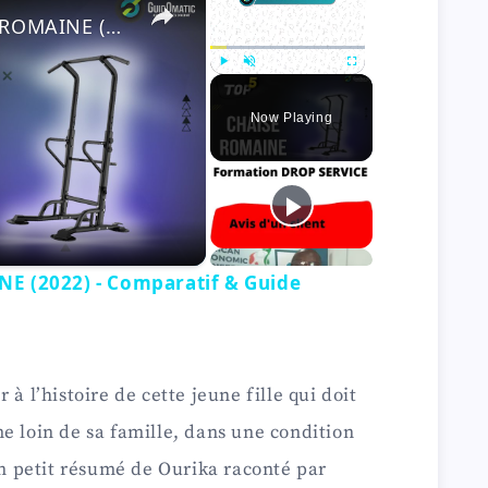
ratif & Guide d'achat
Play
Unmute
Fullscreen
Now Playing
 (2022) - Comparatif & Guide
à l’histoire de cette jeune fille qui doit
e loin de sa famille, dans une condition
 un petit résumé de Ourika raconté par