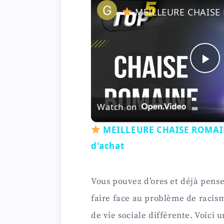
MEILLEURE CHAISE ROMAINE (2022) - Compa
P
l
Watch on
MEILLEURE CHAISE ROMAINE
a
d'achat
y
Vous pouvez d’ores et déjà penser 
V
faire face au problème de racism
de vie sociale différente. Voici
i