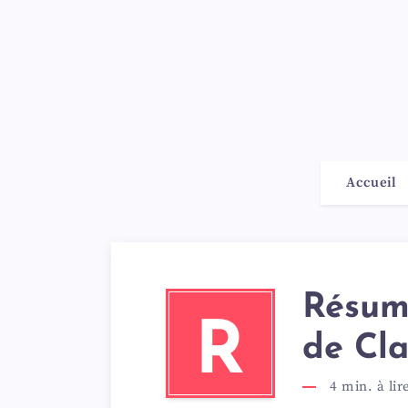
Accueil
Résumé
R
de Cla
4
min. à lir