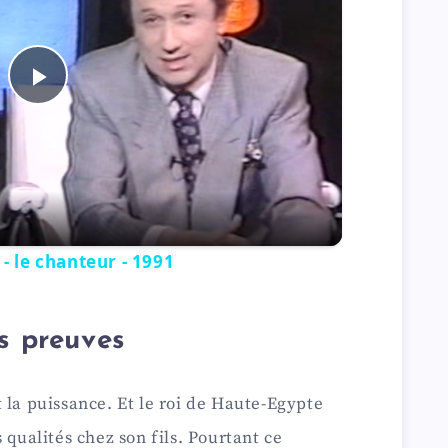
P
l
a
 le chanteur - 1991
y
s preuves
V
i
 la puissance. Et le roi de Haute-Egypte
 qualités chez son fils. Pourtant ce