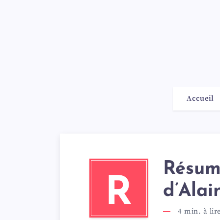
Accueil
Résumé
R
d’Alai
4
min. à lir