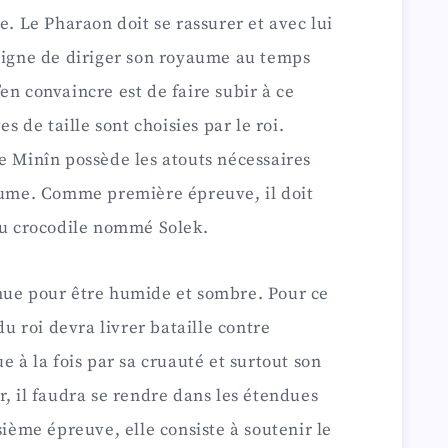
d
e. Le Pharaon doit se rassurer et avec lui
 digne de diriger son royaume au temps
e
en convaincre est de faire subir à ce
es de taille sont choisies par le roi.
o
e Minîn possède les atouts nécessaires
yaume. Comme première épreuve, il doit
ieu crocodile nommé Solek.
nue pour être humide et sombre. Pour ce
 du roi devra livrer bataille contre
e à la fois par sa cruauté et surtout son
r, il faudra se rendre dans les étendues
sième épreuve, elle consiste à soutenir le