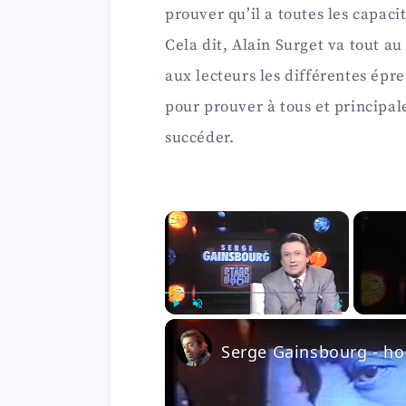
prouver qu’il a toutes les capac
Cela dit, Alain Surget va tout a
aux lecteurs les différentes épreu
pour prouver à tous et principal
succéder.
×
Play
Unmute
Fullscreen
Serge Gainsbourg - ho