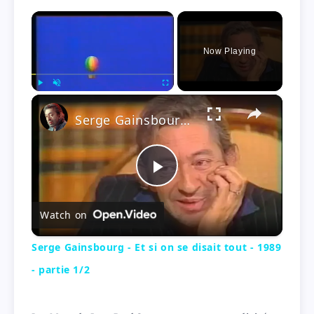
×
Now Playing
×
Play
Unmute
Fullscreen
Serge Gainsbourg - Et si on se disait tout - 1989 - partie 1/2
P
Watch on
l
Serge Gainsbourg - Et si on se disait tout - 1989
a
- partie 1/2
y