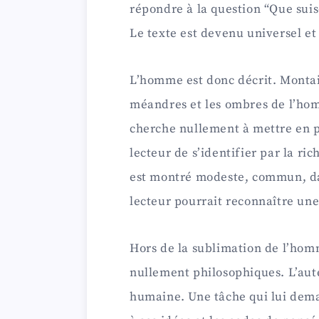
répondre à la question “Que sui
Le texte est devenu universel et 
i
L’homme est donc décrit. Montai
d
méandres et les ombres de l’ho
e
cherche nullement à mettre en p
lecteur de s’identifier par la r
o
est montré modeste, commun, d
lecteur pourrait reconnaître une
Hors de la sublimation de l’hom
nullement philosophiques. L’aute
humaine. Une tâche qui lui dema