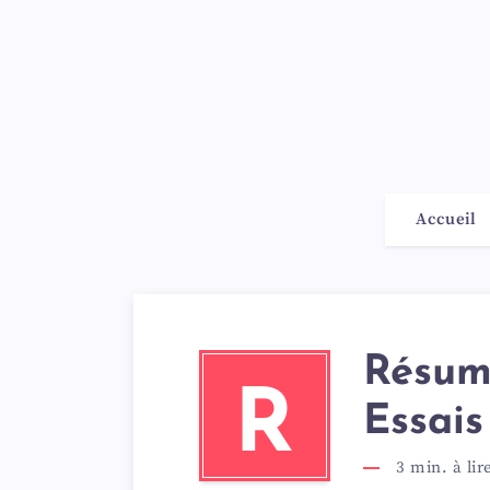
Accueil
Résumé
R
Essai
3
min. à lir