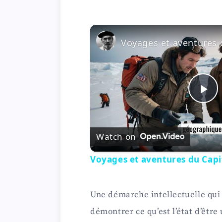
P
l
Watch on
Voyages et aventures du Capi
a
y
Une démarche intellectuelle qui 
démontrer ce qu’est l’état d’être
V