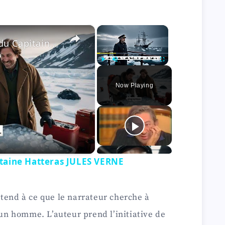
×
×
Voyages et aventures du Capitaine Hatteras JULES VERNE
Play
Unmute
Fullscreen
Now Playing
taine Hatteras JULES VERNE
tend à ce que le narrateur cherche à
 un homme. L’auteur prend l’initiative de