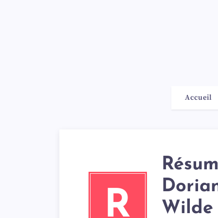
Accueil
Résum
Doria
R
Wilde