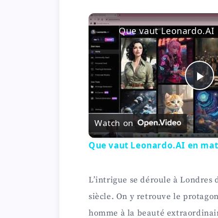
P
l
Watch on
Que vaut Leonardo.AI en mat
a
y
L’intrigue se déroule à Londres 
siècle. On y retrouve le protagon
V
homme à la beauté extraordinai