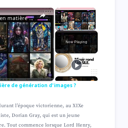
×
×
Que vaut Leonardo.AI en matière de génération d'images ?
Play
Unmute
Fullscreen
Now Playing
ière de génération d'images ?
durant l’époque victorienne, au XIXe
iste, Dorian Gray, qui est un jeune
re. Tout commence lorsque Lord Henry,