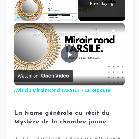
Now Playing
×
Play
Unmute
Fullscreen
Avis du Miroir Rond TARSILE - La Redoute
P
Watch on
l
Avis du Miroir Rond TARSILE - La Redoute
a
La trame générale du récit du
y
Mystère de la chambre jaune
V
Il est difficile d’aborder le Résumé de le Mystère de