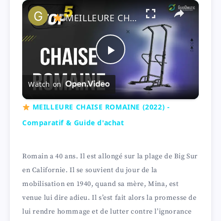
×
Play
Unmute
Fullscreen
MEILLEURE CHAISE ROMAINE (2022) - Comparatif & Guide d'achat
P
Watch on
l
MEILLEURE CHAISE ROMAINE (2022) -
a
Comparatif & Guide d'achat
y
Romain a 40 ans. Il est allongé sur la plage de Big Sur
en Californie. Il se souvient du jour de la
V
mobilisation en 1940, quand sa mère, Mina, est
venue lui dire adieu. Il s’est fait alors la promesse de
i
lui rendre hommage et de lutter contre l’ignorance