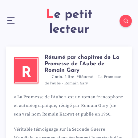
Le petit
lecteur
Résumé par chapitres de La
Promesse de l’Aube de
R
Romain Gary
7
min. à lire
#Résumé
—
La Promesse
de l'Aube
-
Romain Gary
« La Promesse de l’Aube » est un roman francophone
et autobiographique, rédigé par Romain Gary (de
son vrai nom Romain Kacew) et publié en 1960.
Véritable témoignage sur la Seconde Guerre
Mondiale, ce roman signe également le portrait d’un