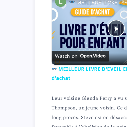
MEILLEUR LIVRE D'EVEIL ENFANT (2022) - Co
P
l
Watch on
MEILLEUR LIVRE D'EVEIL EN
a
d'achat
y
Leur voisine Glenda Perry a vu 
V
Thompson, un jeune voisin. Ce d
long procès. Steve est en désacc
i