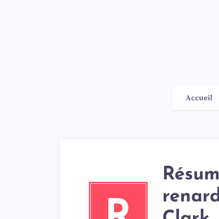
Accueil
Résum
renar
R
Clark