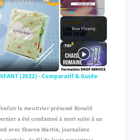
mparatif & Guide d'achat
Play
Unmute
Fullscreen
Now Playing
FANT (2022) - Comparatif & Guide
s’enfuir le meurtrier présumé Ronald
ernier a été condamné à mort suite à un
ord avec Sharon Martin, journaliste