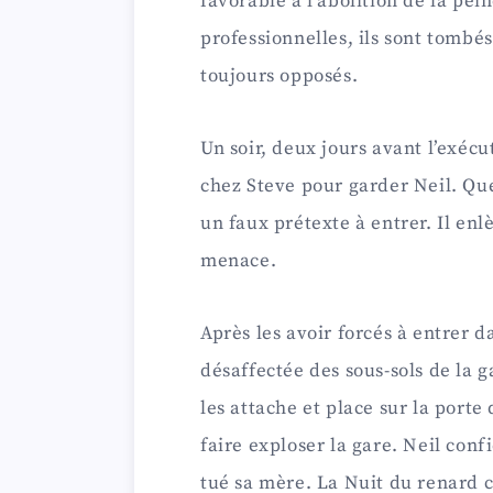
favorable à l’abolition de la pei
professionnelles, ils sont tombé
d
toujours opposés.
e
Un soir, deux jours avant l’exé
o
chez Steve pour garder Neil. Que
un faux prétexte à entrer. Il enl
menace.
Après les avoir forcés à entrer d
désaffectée des sous-sols de la 
les attache et place sur la port
faire exploser la gare. Neil con
tué sa mère. La Nuit du renard 