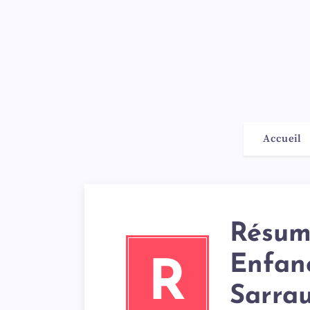
Accueil
Résumé
Enfan
R
Sarra