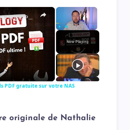
×
×
Stirling PDF : Une boite à outils PDF gratuite sur votre NAS Synology
Play
Unmute
Fullscreen
Now Playing
ils PDF gratuite sur votre NAS
e originale de Nathalie