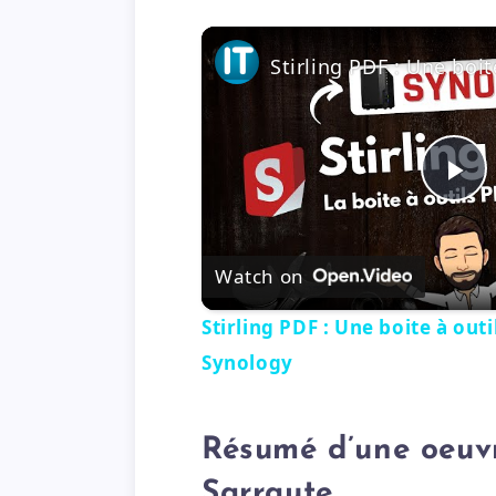
P
l
Watch on
Stirling PDF : Une boite à out
a
Synology
y
Résumé d’une oeuvr
V
Sarraute