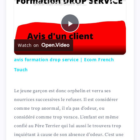
avis formation drop service | Ecom French Touch
P
Watch on
l
avis formation drop service | Ecom French
a
Touch
y
Le jeune garçon est donc orphelin et verra ses
nourrices successives le refuser. Il est considérer
V
comme trop anormal, il n’a pas d’odeur, ou
considéré comme trop vorace. L’enfant est même
i
confié au Père Terrier qui lui aussi le trouvera trop
inquiétant à cause de son absence d’odeur. C’est une