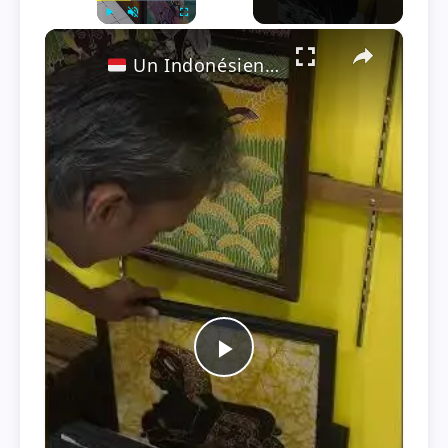
×
Play
Unmute
Fullscreen
Un Indonésien francophone me fait visiter sa galerie d'art
P
l