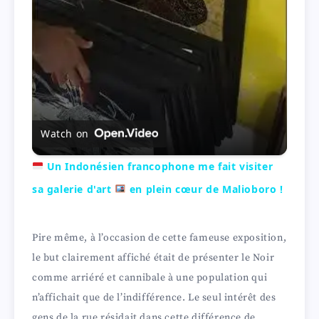
a
y
V
Watch on
i
Un Indonésien francophone me fait visiter
sa galerie d'art
en plein cœur de Malioboro !
d
Pire même, à l’occasion de cette fameuse exposition,
e
le but clairement affiché était de présenter le Noir
comme arriéré et cannibale à une population qui
o
n’affichait que de l’indifférence. Le seul intérêt des
gens de la rue résidait dans cette différence de