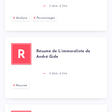
2
min. à lire
Analyse
Personnages
Résumé de L’immoraliste de
R
André Gide
3
min. à lire
Résumé