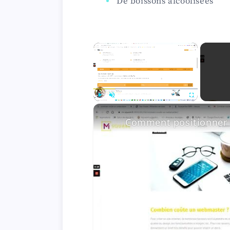
De boissons alcoolisées
×
Play
Unmute
Fullscreen