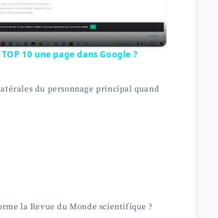
l
a
 TOP 10 une page dans Google ?
y
llatérales du personnage principal quand
V
i
d
e
orme la Revue du Monde scientifique ?
o