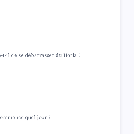
t-il de se débarrasser du Horla ?
s
 commence quel jour ?