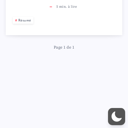
5
min. à lire
Résumé
Page 1 de 1