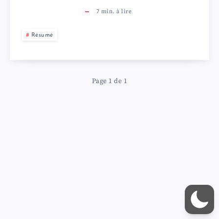
7
min. à lire
Résumé
Page 1 de 1