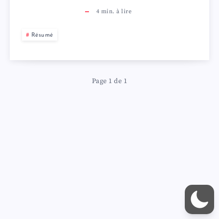
4
min. à lire
Résumé
Page 1 de 1