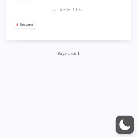
6
min. à lire
Résumé
Page 1 de 1